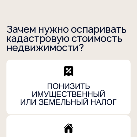
2
внесение изменений в ЕГРН
относительно вида фактического
использования объекта
3
применение льгот (наличие сетей,
жилой фонд и др.)
4
Разделение объекта
5
смена ВРИ
земельного участка