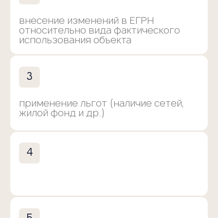
Исключили компанию
Взыскали фак
клиента из РНП
ущерб с виновника
ДТП
Услуги
Для граждан
Для бизнеса
Стоимость услуг