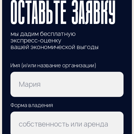
Бесплатная экспресс-оценка
вашей экономической выгоды
Далее есть несколько вариантов
снижения кадастровой стоимости:
1
поиск ошибок в отчете
государственной кадастровой оценки
подготовка заявления об исправлении
ошибки и направление его
в государственное бюджетное
учреждение (ГБУ)
получение положительного решения
об исправлении ошибки, либо
мы идем в суд и оспариваем отказ ГБУ
в исправлении ошибки
2
подготовка отчета о рыночной
стоимости объекта
направление заявления об