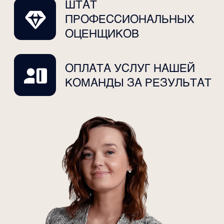
Телефон
+7
Даю свое
согласие
на обработку персональных данных
Записаться
Политика конфиденциальности и
согласие на обработку персональных
данных
Реквизиты
Instagram — социальная сеть принадлежит
компании Meta, которая признана в
России экстремистской и запрещена.