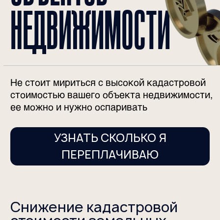
стоимостью вашего объекта недвижимости,
ее можно и нужно оспаривать
УЗНАТЬ СКОЛЬКО Я
ПЕРЕПЛАЧИВАЮ
Снижение кадастровой
стоимости земельных
участков и объектов
капитального
строительства позволит
вам значительно
экономить на налогах
и арендной плате
Наш юридический центр успешно занимается
снижением кадастровой стоимости объектов
недвижимости с 2015 года.
Мы используем различные рабочие способы
оптимизации имущественного, а также земельного
налога, в том числе, через исправление ошибок,