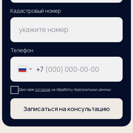
установление кадастровой стоимости
объекта в размере его рыночной
стоимости в ГБУ
получение положительного решения
ГБУ об установлении новой
кадастровой стоимости согласно
отчету, либо
мы идем в суд и устанавливаем
рыночную стоимость объекта,
оспаривая при этом отказ ГБУ
Владеем знаниями
и успешно применяем
на практике такие
способы оптимизации
налогообложения, как:
1
Исключение из Перечня объектов,
в отношении которых налоговая
база определяется
как кадастровая стоимость