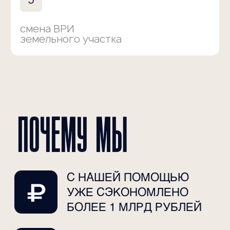
Контакты
Сургут, пр. Ленина, 43,
2-ой этаж
+7 (982) 414 58 08
maria@leonteva-urist.ru
ЗАПИШИТЕСЬ НА
КОНСУЛЬТАЦИЮ
узнайте перспективу
вашего дела прямо сейчас
Имя